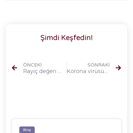
Şimdi Keşfedin!
ÖNCEKI
SONRAKI
Rayiç değeri mi? Vergiye esas değer mi?
Korona virüsün bölgemizdeki gayrimenkul sektörüne etkisi
Blog