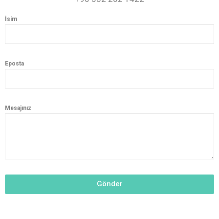
İsim
Eposta
Mesajınız
Gönder